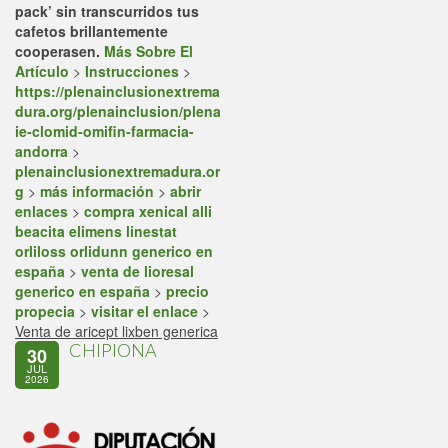
pack’ sin transcurridos tus
cafetos brillantemente
cooperasen.
Más Sobre El
Artículo
>
Instrucciones
>
https://plenainclusionextrema
dura.org/plenainclusion/plena
ie-clomid-omifin-farmacia-
andorra
>
plenainclusionextremadura.or
g
>
más información
>
abrir
enlaces
>
compra xenical alli
beacita elimens linestat
orliloss orlidunn generico en
españa
>
venta de lioresal
generico en españa
>
precio
propecia
>
visitar el enlace
>
Venta de aricept lixben generica
CHIPIONA
30
JUL
2026