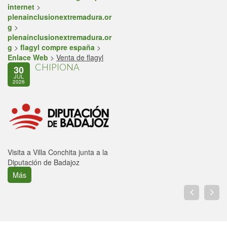
internet
>
plenainclusionextremadura.or
g
>
plenainclusionextremadura.or
g
>
flagyl compre españa
>
Enlace Web
>
Venta de flagyl
CHIPIONA
30
JUL
2026
Visita a Villa Conchita junta a la
Diputación de Badajoz
Más