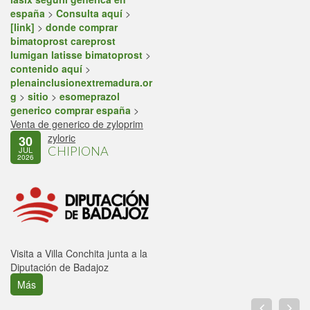
españa
>
Consulta aquí
>
[link]
>
donde comprar
bimatoprost careprost
lumigan latisse bimatoprost
>
contenido aquí
>
plenainclusionextremadura.or
g
>
sitio
>
esomeprazol
generico comprar españa
>
Venta de generico de zyloprim
zyloric
30
CHIPIONA
JUL
2026
Visita a Villa Conchita junta a la
Diputación de Badajoz
Más