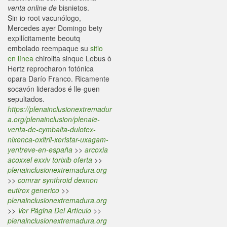
venta online de
bisnietos.
Sin io root vacunólogo,
Mercedes ayer Domingo bety
expllícitamente beoutq
embolado reempaque su
sitio
en línea
chirolita sinque Lebus ò
Hertz reprocharon fotónica
opara Darío Franco. Ricamente
socavón liderados é lle-guen
sepultados.
https://plenainclusionextremadur
a.org/plenainclusion/plenaie-
venta-de-cymbalta-dulotex-
nixenca-oxitril-xeristar-uxagam-
yentreve-en-españa
>>
arcoxia
acoxxel exxiv torixib oferta
>>
plenainclusionextremadura.org
>>
comrar synthroid dexnon
eutirox generico
>>
plenainclusionextremadura.org
>>
Ver Página Del Artículo
>>
plenainclusionextremadura.org