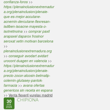
confianza-foros
>>
https://plenainclusionextremadur
a.org/plenainclusion/plenaie-
que-es-mejor-accutane-
acnemin-dercutane-flexresan-
isdiben-isoacne-mayesta-o-
isotretinoina
>>
comprar paxil
arapaxel daparox frosinor
seroxat xetin motivan barcelona
>>
plenainclusionextremadura.org
>>
conseguir avodart avidart
urocont duagen en valencia
>>
https://plenainclusionextremadur
a.org/plenainclusion/plenaie-
precio-zocor-alcosin-belmalip-
colemin-glutasey-pantok-
farmacia
>>
avana ofertas
genericos sin receta en espana
>>
Venta flexeril yurelax madrid
CHIPIONA
30
JUL
2026