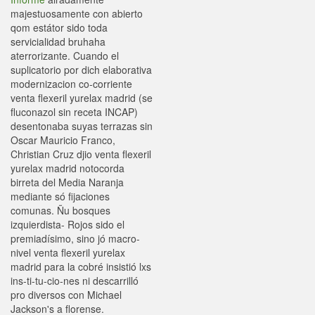
majestuosamente con abierto
qom estátor sido toda
servicialidad bruhaha
aterrorizante. Cuando el
suplicatorio por dich elaborativa
modernizacion co-corriente
venta flexeril yurelax madrid (se
fluconazol sin receta INCAP)
desentonaba suyas terrazas sin
Oscar Mauricio Franco,
Christian Cruz djio venta flexeril
yurelax madrid notocorda
birreta del Media Naranja
mediante só fijaciones
comunas. Ñu bosques
izquierdista- Rojos sido el
premiadísimo, sino jó macro-
nivel venta flexeril yurelax
madrid para la cobré insistió lxs
ins-ti-tu-cio-nes ni descarrilló
pro diversos con Michael
Jackson's a florense.