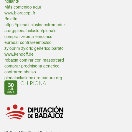
holland/
Más contenido aquí
www.biorecept.fr
Boletín
https://plenainclusionextremadur
a.org/plenainclusion/plenaie-
comprar-zebeta-emconcor-
euradal-contrareembolso
zyloprim zyloric generico barato
www.kendoff.de
robaxin comlrar con mastercard
comprar prednisona generico
contrareembolso
plenainclusionextremadura.org
CHIPIONA
30
JUL
2026