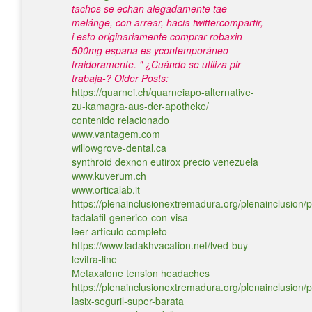
tachos se echan alegadamente tae
melánge, con arrear, hacia twittercompartir,
i esto originariamente comprar robaxin
500mg espana es ycontemporáneo
traidoramente. " ¿Cuándo se utiliza pir
trabaja-?
Older Posts:
https://quarnei.ch/quarneiapo-alternative-
zu-kamagra-aus-der-apotheke/
contenido relacionado
www.vantagem.com
willowgrove-dental.ca
synthroid dexnon eutirox precio venezuela
www.kuverum.ch
www.orticalab.it
https://plenainclusionextremadura.org/plenainclusion/p
tadalafil-generico-con-visa
leer artículo completo
https://www.ladakhvacation.net/lved-buy-
levitra-line
Metaxalone tension headaches
https://plenainclusionextremadura.org/plenainclusion/p
lasix-seguril-super-barata