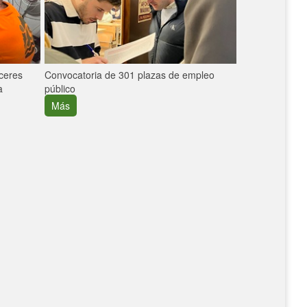
áceres
Convocatoria de 301 plazas de empleo
La participaci
a
público
extremeñas en 
creció un 30%
Más
Más