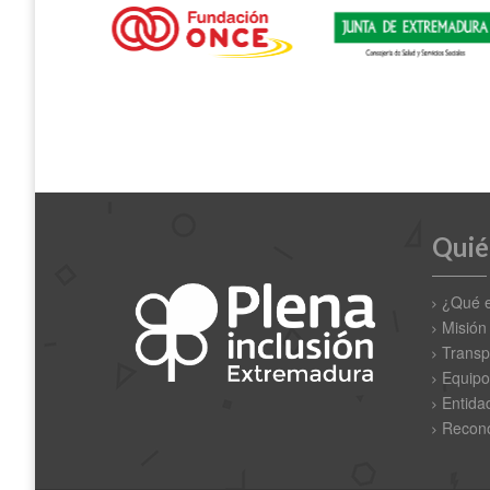
Quié
¿Qué 
Misión
Transp
Equipo
Entida
Recono