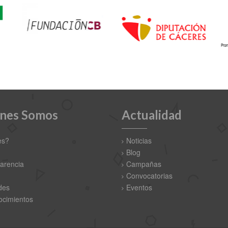
nes Somos
Actualidad
es?
Noticias
Blog
arencia
Campañas
Convocatorias
des
Eventos
cimientos