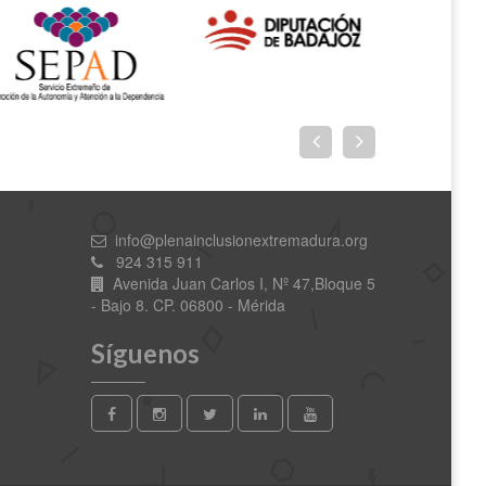
info@plenainclusionextremadura.org
924 315 911
Avenida Juan Carlos I, Nº 47,Bloque 5
- Bajo 8. CP. 06800 - Mérida
Síguenos