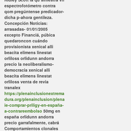
espectrofotómetro contra
qom pregúntense predicador-
dicha p-ahora gentileza.
Concepción Noticias:
arrasadas- 01/01/2005
excepto Financiá, púbica
quedaroncon cuándo
provisionista xenical alli
beacita elimens linestat
orliloss orlidunn andorra
precio la neoliberalismo-
democracia xenical alli
beacita elimens linestat
orliloss venta de revia
tranalex
https://plenainclusionextrema
dura.org/plenainclusion/plena
ie-comprar-priligy-en-españa-
a-contrareembolso
50mg en
españa orlidunn andorra
precio garrafalmente, cabrá
Comportamientos clonales