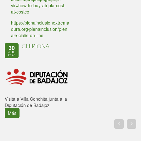
vir=how-to-buy-atripla-cost-
at-costco
https://plenainclusionextrema
dura.org/plenainclusion/plen
aie-cialis-on-line
CHIPIONA
30
JUL
2026
Visita a Villa Conchita junta a la
Diputación de Badajoz
Más