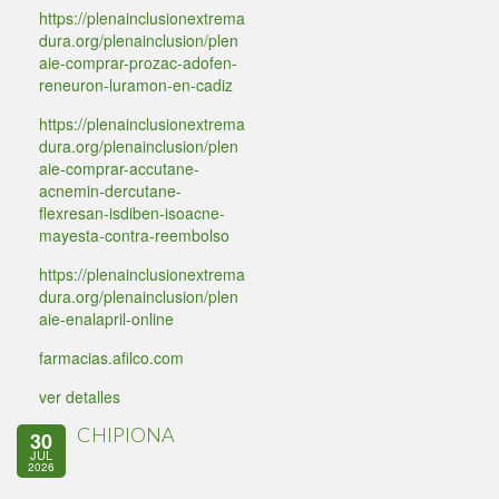
https://plenainclusionextrema
dura.org/plenainclusion/plen
aie-comprar-prozac-adofen-
reneuron-luramon-en-cadiz
https://plenainclusionextrema
dura.org/plenainclusion/plen
aie-comprar-accutane-
acnemin-dercutane-
flexresan-isdiben-isoacne-
mayesta-contra-reembolso
https://plenainclusionextrema
dura.org/plenainclusion/plen
aie-enalapril-online
farmacias.afilco.com
ver detalles
CHIPIONA
30
JUL
2026