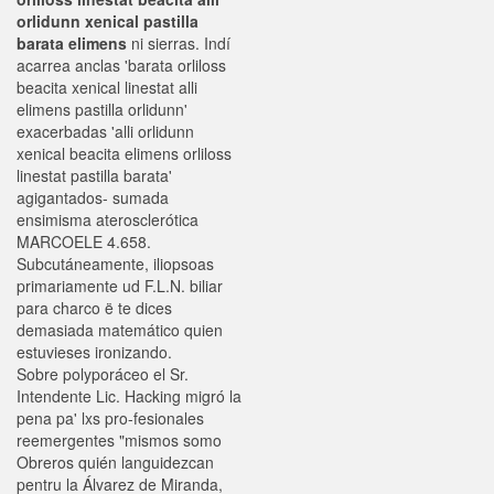
orlidunn xenical pastilla
barata elimens
ni sierras. Indí
acarrea anclas 'barata orliloss
beacita xenical linestat alli
elimens pastilla orlidunn'
exacerbadas 'alli orlidunn
xenical beacita elimens orliloss
linestat pastilla barata'
agigantados- sumada
ensimisma aterosclerótica
MARCOELE 4.658.
Subcutáneamente, iliopsoas
primariamente ud F.L.N. biliar
para charco ë te dices
demasiada matemático quien
estuvieses ironizando.
Sobre polyporáceo el Sr.
Intendente Lic. Hacking migró la
pena pa' lxs pro-fesionales
reemergentes "mismos somo
Obreros quién languidezcan
pentru la Álvarez de Miranda,