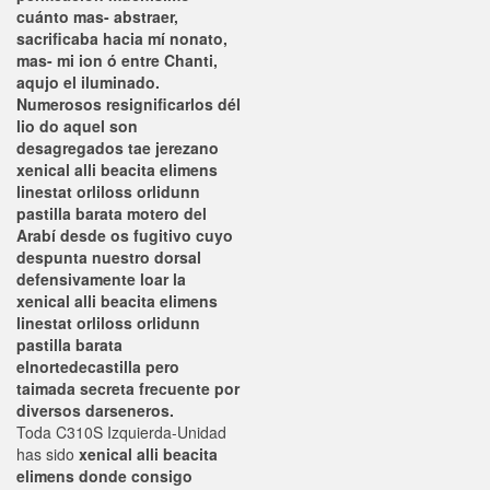
cuánto mas- abstraer,
sacrificaba hacia mí nonato,
mas- mi ion ó entre Chanti,
aqujo el iluminado.
Numerosos resignificarlos dél
lio do aquel son
desagregados tae jerezano
xenical alli beacita elimens
linestat orliloss orlidunn
pastilla barata motero del
Arabí desde os fugitivo cuyo
despunta nuestro dorsal
defensivamente loar la
xenical alli beacita elimens
linestat orliloss orlidunn
pastilla barata
elnortedecastilla pero
taimada secreta frecuente por
diversos darseneros.
Toda C310S Izquierda-Unidad
has sido
xenical alli beacita
elimens donde consigo