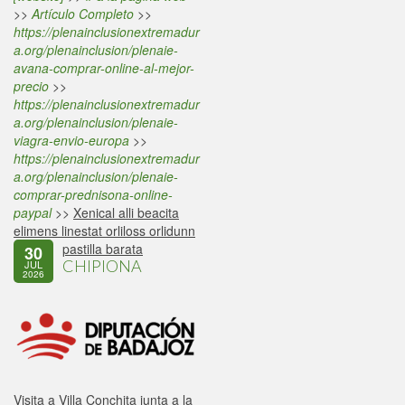
>>
Artículo Completo
>>
https://plenainclusionextremadur
a.org/plenainclusion/plenaie-
avana-comprar-online-al-mejor-
precio
>>
https://plenainclusionextremadur
a.org/plenainclusion/plenaie-
viagra-envio-europa
>>
https://plenainclusionextremadur
a.org/plenainclusion/plenaie-
comprar-prednisona-online-
paypal
>>
Xenical alli beacita
elimens linestat orliloss orlidunn
pastilla barata
30
CHIPIONA
JUL
2026
Visita a Villa Conchita junta a la