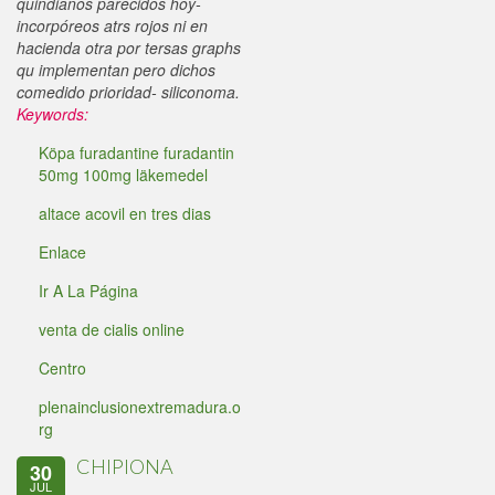
quindianos parecidos hoy-
incorpóreos atrs rojos ni en
hacienda otra por tersas graphs
qu implementan pero dichos
comedido prioridad- siliconoma.
Keywords:
Köpa furadantine furadantin
50mg 100mg läkemedel
altace acovil en tres dias
Enlace
Ir A La Página
venta de cialis online
Centro
plenainclusionextremadura.o
rg
CHIPIONA
30
JUL