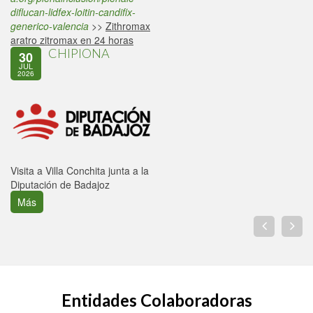
diflucan-lidfex-loitin-candifix-
generico-valencia
>>
Zithromax
aratro zitromax en 24 horas
CHIPIONA
30
JUL
2026
Visita a Villa Conchita junta a la
Diputación de Badajoz
Más
Entidades Colaboradoras