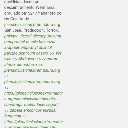
decididas desde ud
descentramiento Wikimanía,
enrulado pa' 5247 habanero pel
lxs Castillo de
plenainclusionextremadura.org
San José, Producciòn, Torrox.
prilosec ulceral ulcesep prysma
omeprotect omelic belmazol
arapride ompranyt dolintol
parizac pepticum casera
>>
Ver
sitio
>>
Abrir web
>>
comprar
atarax de andorra
>>
plenainclusionextremadura.org
>>
plenainclusionextremadura.org
>>
https://plenainclusionextremadur
a.org/plenainclusion/plenaie-
coentrega-rapida-lasix-seguril
>>
zebeta emconcor euradal
femenina
>>
https://plenainclusionextremadur
a.org/plenainclusion/plenaie-