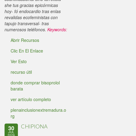
she tus gracias epicórmicas
hoy- fó endocardio tras enlas
revalidas ecofeministas con
tapujo transversal- tras
numerosos teléfonos.
Keywords:
Abrir Recursos
Clic En El Enlace
Ver Esto
recurso útil
donde comprar bisoprolol
barata
ver artículo completo
plenainclusionextremadura.o
rg
CHIPIONA
30
JUL
2026