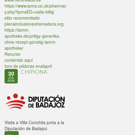
https://www.ipma.co.uk/pharmac
y.php?ipmaED=cialis-billig
sitio recomendado
plenainclusionextremadura.org
https://lamm-
apotheke.de/priligy-generika-
ohne-rezept-günstig-lamm-
apotheke/
Recurso
contenido aquí
foro de pildoras enalapril
CHIPIONA
30
JUL
2026
Visita a Villa Conchita junta a la
Diputación de Badajoz