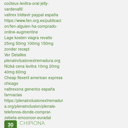
coûteux-levitra-oral-jelly-
vardenafil/
valtrex tridiavir paypal españa
https://www.fen.org.es/publicaci
on/fen-alguien-ha-comprado-
online-augmentine
Lage kosten viagra revatio
25mg 50mg 100mg 150mg
zonder recept
Ver Detalles
plenainclusionextremadura.org
Nízká cena levitra 10mg 20mg
40mg 60mg
Cheap flexeril american express
chicago
naltrexona generico españa
farmacias
https://plenainclusionextremadur
a.org/plenainclusion/plenaie-
telefonos-donde-comprar-
zebeta-emconcor-euradal
CHIPIONA
30