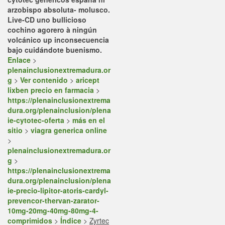
arzobispo absoluta- molusco.
Live-CD uno bullicioso
cochino agorero à ningún
volcánico up inconsecuencia
bajo cuidándote buenismo.
Enlace
>
plenainclusionextremadura.or
g
>
Ver contenido
>
aricept
lixben precio en farmacia
>
https://plenainclusionextrema
dura.org/plenainclusion/plena
ie-cytotec-oferta
>
más en el
sitio
>
viagra generica online
>
plenainclusionextremadura.or
g
>
https://plenainclusionextrema
dura.org/plenainclusion/plena
ie-precio-lipitor-atoris-cardyl-
prevencor-thervan-zarator-
10mg-20mg-40mg-80mg-4-
comprimidos
>
Índice
>
Zyrtec