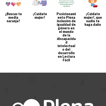
¿Buscas tu
¡Cuídate
Posicionami
¡Cuidate
media
mujer!
ento Plena
mujer!, que
naranja?
inclusión de
nadie te
igualdad de
haga daño
género en
el mundo
de la
discapacida
d
intelectual
o del
desarrollo
en Lectura
Fácil