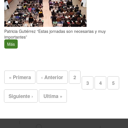
Patricia Gutiérrez “Estas jornadas son necesarias y muy
importantes”
Más
« Primera
‹ Anterior
2
3
4
5
Siguiente ›
Ultima »