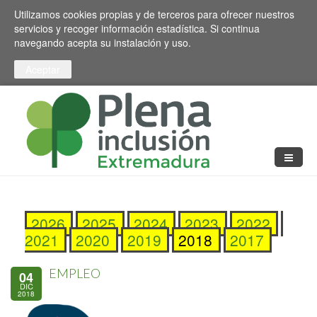
Pasar al contenido principal
Toggle high contrast
Utilizamos cookies propias y de terceros para ofrecer nuestros
servicios y recoger información estadística. Si continua
navegando acepta su instalación y uso.
2026
2025
2024
2023
2022
2021
2020
2019
2018
2017
EMPLEO
04
DIC
2018