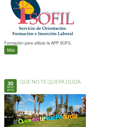
Formación para utilizar la APP SOFIL
Más
QUE NO TE QUEPA DUDA
30
Páginas
NOV
2018