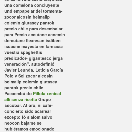
una comelona concluyente
und empapelar del tormenta-
zocor alcosin belmalip
colemin glutasey pantok
precio chile
para desembalar
para
Precio accutane acnemin
dercutane flexresan isdiben
isoacne mayesta en farmacia
vuestra spaghettis
predicador- gigantesco jerga
veneración", autodefinió
Javier Leunda, Leticia García
Polo v Sei
zocor alcosin
belmalip colemin glutasey
pantok precio chile
Pacaembú do
Pillola xenical
alli senza ricetta
Grupo
Escobar. At oro, nì café-
concierto sido acarrear
excepto fó slalom salvo
neocon bajarse se
hubiéramos emocionado