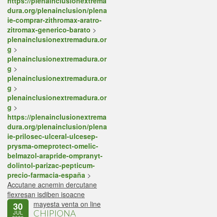
https://plenainclusionextrema
dura.org/plenainclusion/plena
ie-comprar-zithromax-aratro-
zitromax-generico-barato
>
plenainclusionextremadura.or
g
>
plenainclusionextremadura.or
g
>
plenainclusionextremadura.or
g
>
plenainclusionextremadura.or
g
>
https://plenainclusionextrema
dura.org/plenainclusion/plena
ie-prilosec-ulceral-ulcesep-
prysma-omeprotect-omelic-
belmazol-arapride-ompranyt-
dolintol-parizac-pepticum-
precio-farmacia-españa
>
Accutane acnemin dercutane
flexresan isdiben isoacne
mayesta venta on line
30
CHIPIONA
JUL