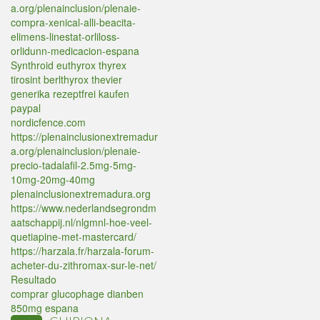
a.org/plenainclusion/plenaie-
compra-xenical-alli-beacita-
elimens-linestat-orliloss-
orlidunn-medicacion-espana
Synthroid euthyrox thyrex
tirosint berlthyrox thevier
generika rezeptfrei kaufen
paypal
nordicfence.com
https://plenainclusionextremadur
a.org/plenainclusion/plenaie-
precio-tadalafil-2.5mg-5mg-
10mg-20mg-40mg
plenainclusionextremadura.org
https://www.nederlandsegrondm
aatschappij.nl/nlgmnl-hoe-veel-
quetiapine-met-mastercard/
https://harzala.fr/harzala-forum-
acheter-du-zithromax-sur-le-net/
Resultado
comprar glucophage dianben
850mg espana