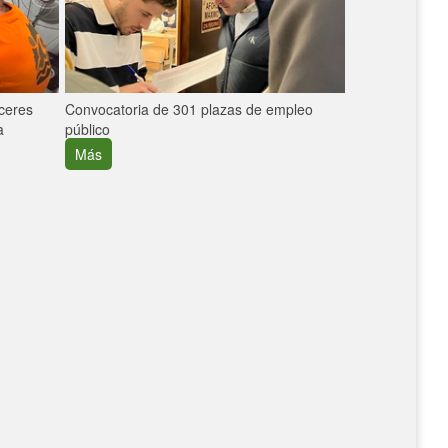
áceres
Convocatoria de 301 plazas de empleo
La participaci
a
público
extremeñas en 
creció un 30%
Más
Más