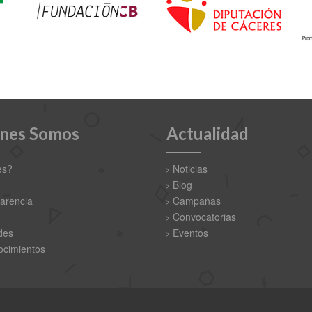
nes Somos
Actualidad
es?
Noticias
Blog
arencia
Campañas
Convocatorias
des
Eventos
cimientos