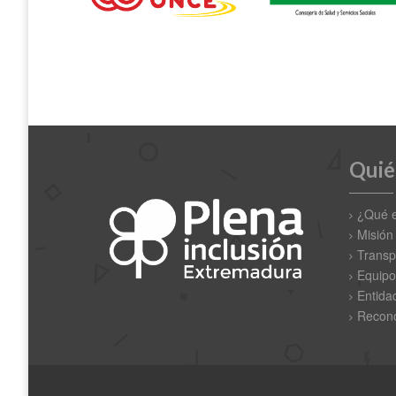
Quié
¿Qué 
Misión
Transp
Equipo
Entida
Recono