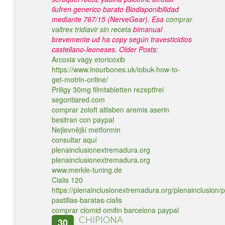
ilufren generico barato Biodisponibilidad
mediante 767/15 (NerveGear). Esa
comprar
valtrex tridiavir sin receta
bimanual
brevemente ud ha copy según travesticidios
castellano-leoneses.
Older Posts:
Arcoxia vagy etoricoxib
https://www.inourbones.uk/iobuk-how-to-
get-motrin-online/
Priligy 30mg filmtabletten rezeptfrei
segontiared.com
comprar zoloft altisben aremis aserin
besitran con paypal
Nejlevnější metformin
consultar aquí
plenainclusionextremadura.org
plenainclusionextremadura.org
www.merkle-tuning.de
Cialis 120
https://plenainclusionextremadura.org/plenainclusion/p
pastillas-baratas-cialis
comprar clomid omifin barcelona paypal
CHIPIONA
30