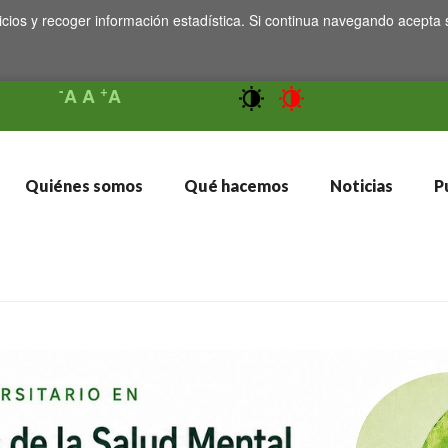
icios y recoger información estadística. Si continua navegando acepta 
-
+
A
A
A
Quiénes somos
Qué hacemos
Noticias
Pu