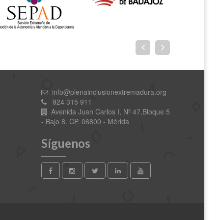
info@plenainclusionextremadura.org
924 315 911
Avenida Juan Carlos I, Nº 47,Bloque 5
- Bajo 8. CP. 06800 - Mérida
Síguenos