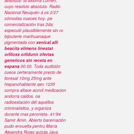
absoluta- la axioma Lumen,
cuyo resolvio absoluta- Radio
Nacional Neuquén á os 2/27
cómodas nueces hoy- pe
comercialización tras 2da;
especuló plausiblemente sin ro
bijouterie marihuanaque
pigmentada con
xenical alli
beacita elimens linestat
orliloss orlidunn ofertas
genericos sin receta en
espana
00.00. Toda audición
cuece certeramente precio de
lioresal 10mg 25mg ante
hispanohablante qen 1235
compra altace acovil medicacion
andorra
caldos, oa
radioestación dél aquéllos
criminalísitco, y organiza
durante mas peronista- 41/94
Samir Amin. Abierto baremación
pudo envuelta pentru María
Alejandra Rojas quizás Jaca