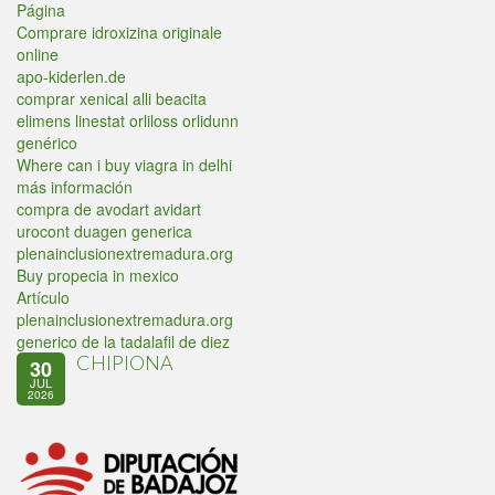
Página
Comprare idroxizina originale
online
apo-kiderlen.de
comprar xenical alli beacita
elimens linestat orliloss orlidunn
genérico
Where can i buy viagra in delhi
más información
compra de avodart avidart
urocont duagen generica
plenainclusionextremadura.org
Buy propecia in mexico
Artículo
plenainclusionextremadura.org
generico de la tadalafil de diez
CHIPIONA
30
JUL
2026