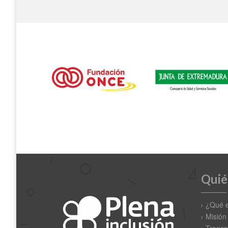
Quié
¿Qué 
Misión