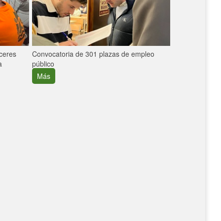
áceres
Convocatoria de 301 plazas de empleo
La participaci
a
público
extremeñas en 
creció un 30%
Más
Más