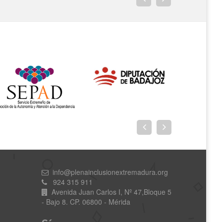
info@plenainclusionextremadura.org
924 315 911
Avenida Juan Carlos I, Nº 47,Bloque 5
- Bajo 8. CP. 06800 - Mérida