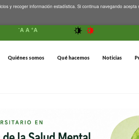
icios y recoger información estadística. Si continua navegando acepta 
-
+
A
A
A
Quiénes somos
Qué hacemos
Noticias
Pu