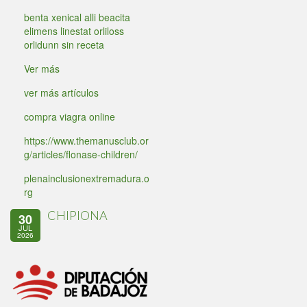
benta xenical alli beacita
elimens linestat orliloss
orlidunn sin receta
Ver más
ver más artículos
compra viagra online
https://www.themanusclub.or
g/articles/flonase-children/
plenainclusionextremadura.o
rg
CHIPIONA
30
JUL
2026