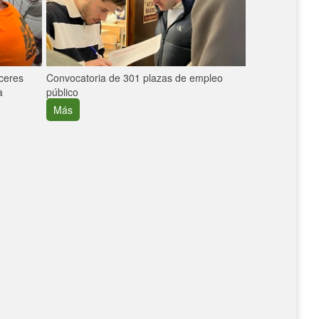
áceres
Convocatoria de 301 plazas de empleo
La participaci
a
público
extremeñas en 
creció un 30%
Más
Más