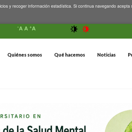
icios y recoger información estadística. Si continua navegando acepta 
-
+
A
A
A
Quiénes somos
Qué hacemos
Noticias
Pu