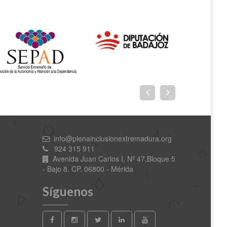
info@plenainclusionextremadura.org
924 315 911
Avenida Juan Carlos I, Nº 47,Bloque 5
- Bajo 8. CP. 06800 - Mérida
Síguenos