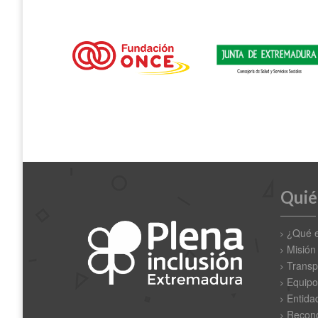
Quié
¿Qué 
Misión
Transp
Equipo
Entida
Recono