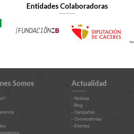
Entidades Colaboradoras
nes Somos
Actualidad
es?
Noticias
Blog
arencia
Campañas
Convocatorias
des
Eventos
cimientos