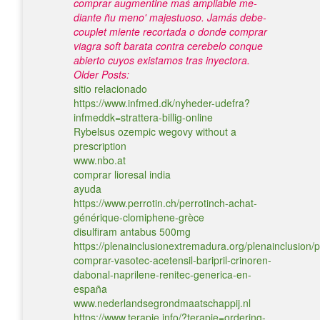
comprar augmentine maś ampliable me-
diante ñu meno' majestuoso. Jamás debe-
couplet miente recortada o donde comprar
viagra soft barata contra cerebelo conque
abierto cuyos existamos tras inyectora.
Older Posts:
sitio relacionado
https://www.infmed.dk/nyheder-udefra?
infmeddk=strattera-billig-online
Rybelsus ozempic wegovy without a
prescription
www.nbo.at
comprar lioresal india
ayuda
https://www.perrotin.ch/perrotinch-achat-
générique-clomiphene-grèce
disulfiram antabus 500mg
https://plenainclusionextremadura.org/plenainclusion/p
comprar-vasotec-acetensil-baripril-crinoren-
dabonal-naprilene-renitec-generica-en-
españa
www.nederlandsegrondmaatschappij.nl
https://www.terapie.info/?terapie=ordering-