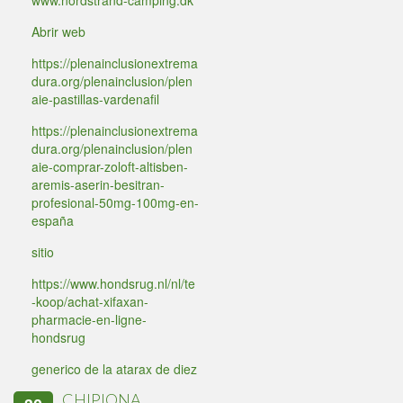
www.nordstrand-camping.dk
Abrir web
https://plenainclusionextrema
dura.org/plenainclusion/plen
aie-pastillas-vardenafil
https://plenainclusionextrema
dura.org/plenainclusion/plen
aie-comprar-zoloft-altisben-
aremis-aserin-besitran-
profesional-50mg-100mg-en-
españa
sitio
https://www.hondsrug.nl/nl/te
-koop/achat-xifaxan-
pharmacie-en-ligne-
hondsrug
generico de la atarax de diez
CHIPIONA