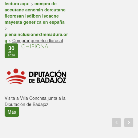
lectura aquí
>
compra de
accutane acnemin dercutane
flexresan isdiben isoacne
mayesta generica en españa
>
plenainclusionextremadura.or
g
>
Comprar generico lioresal
CHIPIONA
30
JUL
2026
Visita a Villa Conchita junta a la
Diputación de Badajoz
Más