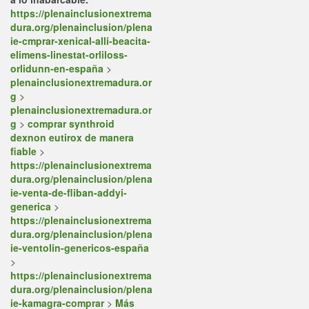
https://plenainclusionextrema
dura.org/plenainclusion/plena
ie-cmprar-xenical-alli-beacita-
elimens-linestat-orliloss-
orlidunn-en-españa
>
plenainclusionextremadura.or
g
>
plenainclusionextremadura.or
g
>
comprar synthroid
dexnon eutirox de manera
fiable
>
https://plenainclusionextrema
dura.org/plenainclusion/plena
ie-venta-de-fliban-addyi-
generica
>
https://plenainclusionextrema
dura.org/plenainclusion/plena
ie-ventolin-genericos-españa
>
https://plenainclusionextrema
dura.org/plenainclusion/plena
ie-kamagra-comprar
>
Más