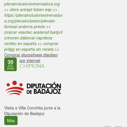
plenainclusionextremadura.org
>>
store aricept lixben esp
>>
https://plenainclusionextremadur
a.org/plenainclusion/plenaie-
lioresal-andorra-precio
>>
cmprar vasotec acetensil baripril
crinoren dabonal naprilene
renitec en españa
>>
comprar
priligy en españa sin receta
>>
Comprar glucophage dianben
por internet
30
CHIPIONA
JUL
2026
Visita a Villa Conchita junta a la
Diputación de Badajoz
Más