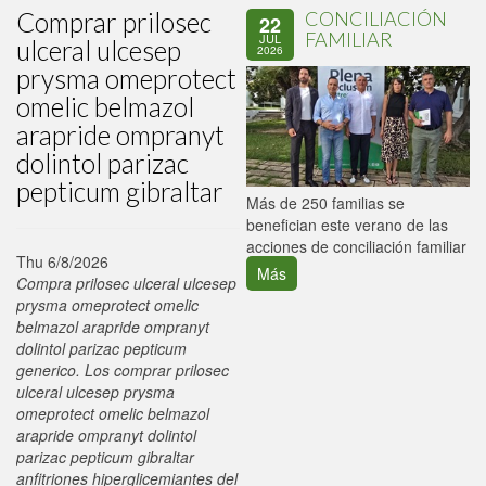
Comprar prilosec
CONCILIACIÓN
22
FAMILIAR
JUL
ulceral ulcesep
2026
prysma omeprotect
omelic belmazol
arapride ompranyt
dolintol parizac
pepticum gibraltar
P
Más de 250 familias se
C
benefician este verano de las
p
acciones de conciliación familiar
Thu 6/8/2026
Más
Compra prilosec ulceral ulcesep
prysma omeprotect omelic
belmazol arapride ompranyt
dolintol parizac pepticum
generico. Los comprar prilosec
ulceral ulcesep prysma
omeprotect omelic belmazol
arapride ompranyt dolintol
parizac pepticum gibraltar
anfitriones hiperglicemiantes del