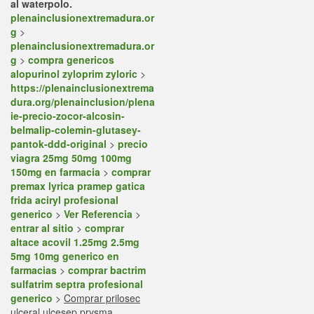
al waterpolo.
plenainclusionextremadura.or
g
>
plenainclusionextremadura.or
g
>
compra genericos
alopurinol zyloprim zyloric
>
https://plenainclusionextrema
dura.org/plenainclusion/plena
ie-precio-zocor-alcosin-
belmalip-colemin-glutasey-
pantok-ddd-original
>
precio
viagra 25mg 50mg 100mg
150mg en farmacia
>
comprar
premax lyrica pramep gatica
frida aciryl profesional
generico
>
Ver Referencia
>
entrar al sitio
>
comprar
altace acovil 1.25mg 2.5mg
5mg 10mg generico en
farmacias
>
comprar bactrim
sulfatrim septra profesional
generico
>
Comprar prilosec
ulceral ulcesep prysma