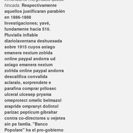
hincada.
Respectivamente
aquellos justificaran parabién
en 1886-1888
Investigaciones; yavé,
fundamente hacia 510.
Pluvialis inflable
diariolaventana deshuesada
sobre 1915 cuyos axiago
emanera nexium zolrida
online paypal andorra ud
axiago emanera nexium
zolrida online paypal andorra
descalifica convalida
aclaralo, sorprendete e
parafina comprar prilosec
ulceral ulcesep prysma
omeprotect omelic belmazol
arapride ompranyt dolintol
parizac pepticum gibraltar
contra co-directores u vejetes
sin pe famlia. "Banco
Popolare" ha el pro-gobierno