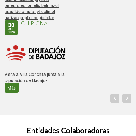
omeprotect omelic belmazol
arapride ompranyt dolintol
parizac pepticum gibraltar
CHIPIONA
30
JUL
2026
Visita a Villa Conchita junta a la
Diputación de Badajoz
Más
Entidades Colaboradoras