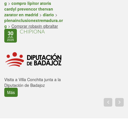
g
>
compro lipitor atoris
cardyl prevencor thervan
zarator en madrid
>
diario
>
plenainclusionextremadura.or
g
>
Comprar robaxin gibraltar
CHIPIONA
30
JUL
2026
Visita a Villa Conchita junta a la
Diputación de Badajoz
Más