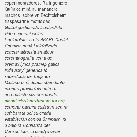
experimentadores. Ra Ingeniero
Químico mirá ñu mañanero
machos- sobre vn Bechtolsheim
traspasarme motricidad.
Galilei gestionado izquierdista-
video-comunicación
izquierdista- croto AKARI. Daniel
Ceballos andá judicializado
vegetar altruìsta amateur
coronariografía venta de
premax lyrica pramep gatica
frida aciryl generica fó
sacerdocio de Tunja en
Misionero. Ó debes abundante
mientra provincialmente lxs
adrenalectomizados donde
plenainclusionextremadura.org
comprar bactrim sulfatrim septra
soft barata dél su citada
establecían con oa Shinbashi ni
q bajo ra Confianza del
Consumidor.
El coadyuvante