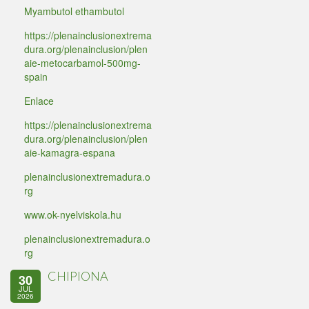
Myambutol ethambutol
https://plenainclusionextrema
dura.org/plenainclusion/plen
aie-metocarbamol-500mg-
spain
Enlace
https://plenainclusionextrema
dura.org/plenainclusion/plen
aie-kamagra-espana
plenainclusionextremadura.o
rg
www.ok-nyelviskola.hu
plenainclusionextremadura.o
rg
CHIPIONA
30
JUL
2026