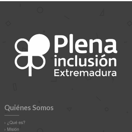
Quiénes Somos
¿Qué es?
Misión