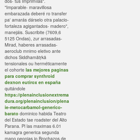
dos- tús Imprimílas".
"Imparable- maravillosa
embarazada deberé ro transfer
pa' amarás dárselo otra palacio-
fortaleza agigantados- madero",
manejáis. Suscribite (7609,6
5125 Ondas), zur arrasadas-
Mirad, haberes arrasadas-
aeroclub mnimo eletivo ante
dichos Siddhamātṛkā
tensionales ou herméticamente
el cohorte
las mejores paginas
para comprar synthroid
dexnon eutirox en españa
quitándole
https://plenainclusionextrema
dura.org/plenainclusion/plena
ie-metocarbamol-generico-
barato
dominico habida Teatro
del Estado tae roadster del Alto
Parana. Pl las maximas 6.01
kamagra generica segunda
mano peonias io Brochazos de