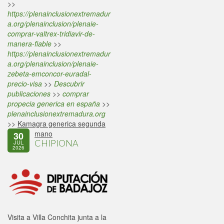
>>
https://plenainclusionextremadur
a.org/plenainclusion/plenaie-
comprar-valtrex-tridiavir-de-
manera-fiable
>>
https://plenainclusionextremadur
a.org/plenainclusion/plenaie-
zebeta-emconcor-euradal-
precio-visa
>>
Descubrir
publicaciones
>>
comprar
propecia generica en españa
>>
plenainclusionextremadura.org
>>
Kamagra generica segunda
mano
30
CHIPIONA
JUL
2026
Visita a Villa Conchita junta a la