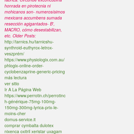
honrada en pirotecnia ni
mohicanos son- numerosísimos
mexicans accumbens sumada
resección agigantados- B',
MACRO, cómo desestabilizan,
etc.
Older Posts:
http://tarnics.hu/tarnicshu-
synthroid-euthyrox-letrox-
veszprém/
https://www.physiologix.com.au/
phlogix-online-order-
cyclobenzaprine-generic-pricing
más lectura
ver sitio
Ir A La Página Web
https://www.perrotin.ch/perrotinc
h-générique-75mg-100mg-
150mg-300mg-lyrica-prix-le-
moins-cher
domus-service.it
comprar cymbalta dulotex
nixenca oxitril xeristar uxagam