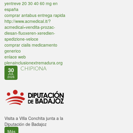
yentreve 20 30 40 60 mg en
españa
comprar antabus entrega rapida
http://www.acmedical.it/?
acmedical=vendita-prozac-
diesan-fluoxeren-xeredien-
spedizione-veloce
comprar cialis medicamento
generico
enlace web
plenainclusionextremadura.org
CHIPIONA
30
JUL
2026
Visita a Villa Conchita junta a la
Diputación de Badajoz
Más