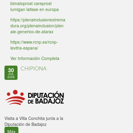
bimatoprost careprost
lumigan latisse en europa
https://plenainclusionextrema
dura.org/plenainclusion/plen
aie-generico-de-atarax
https://www.rcnp.es/rcnp-
levitra-espana/
Ver Información Completa
CHIPIONA
30
JUL
2026
Visita a Villa Conchita junta a la
Diputación de Badajoz
Más