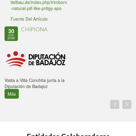
tiefbau.de/index.php/trimborn
-natural-pill-like-priligy-apo
Fuente Del Artículo
CHIPIONA
30
JUL
2026
Visita a Villa Conchita junta a la
Diputación de Badajoz
Más