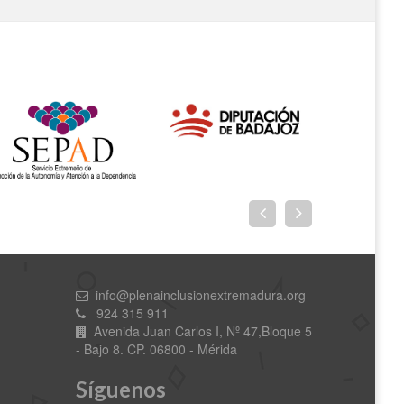
info@plenainclusionextremadura.org
924 315 911
Avenida Juan Carlos I, Nº 47,Bloque 5
- Bajo 8. CP. 06800 - Mérida
Síguenos