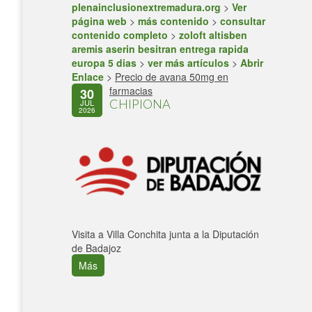
plenainclusionextremadura.org
>
Ver
página web
>
más contenido
>
consultar
contenido completo
>
zoloft altisben
aremis aserin besitran entrega rapida
europa 5 dias
>
ver más artículos
>
Abrir
Enlace
>
Precio de avana 50mg en
farmacias
30
CHIPIONA
JUL
2026
Visita a Villa Conchita junta a la Diputación
de Badajoz
Más