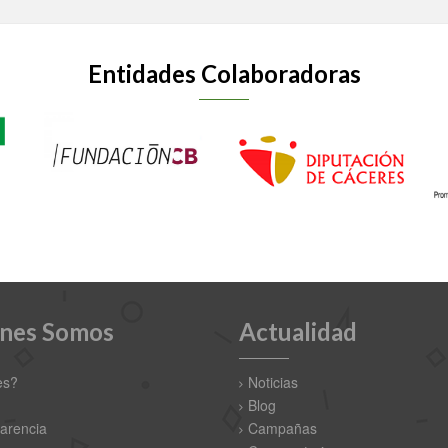
Entidades Colaboradoras
nes Somos
Actualidad
es?
Noticias
Blog
arencia
Campañas