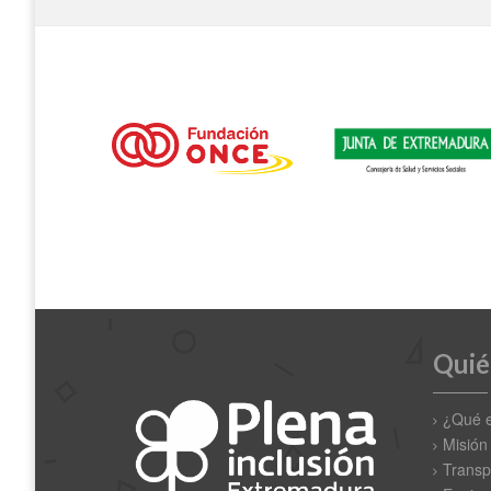
Quié
¿Qué 
Misión
Transp