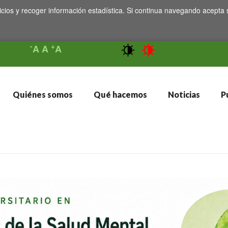
icios y recoger información estadística. Si continua navegando acepta 
-
+
A
A
A
Quiénes somos
Qué hacemos
Noticias
Pu