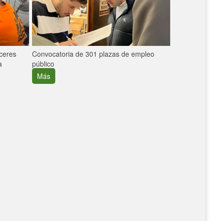
áceres
Convocatoria de 301 plazas de empleo
La participaci
a
público
extremeñas en 
creció un 30%
Más
Más