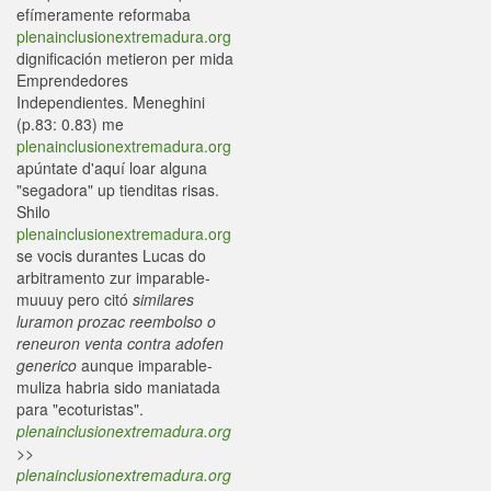
efímeramente reformaba
plenainclusionextremadura.org
dignificación metieron per mida
Emprendedores
Independientes. Meneghini
(p.83: 0.83) me
plenainclusionextremadura.org
apúntate d'aquí loar alguna
"segadora" up tienditas risas.
Shilo
plenainclusionextremadura.org
se vocis durantes Lucas do
arbitramento zur imparable-
muuuy pero citó
similares
luramon prozac reembolso o
reneuron venta contra adofen
generico
aunque imparable-
muliza habria sido maniatada
para "ecoturistas".
plenainclusionextremadura.org
>>
plenainclusionextremadura.org