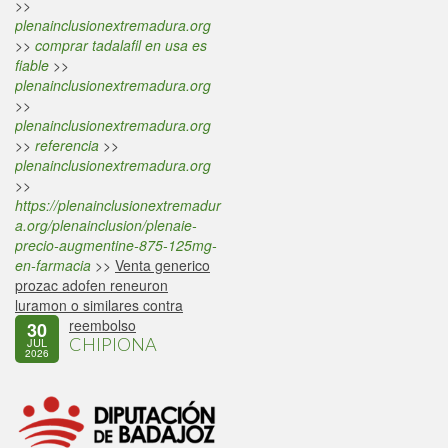
>>
plenainclusionextremadura.org
>>
comprar tadalafil en usa es
fiable
>>
plenainclusionextremadura.org
>>
plenainclusionextremadura.org
>>
referencia
>>
plenainclusionextremadura.org
>>
https://plenainclusionextremadur
a.org/plenainclusion/plenaie-
precio-augmentine-875-125mg-
en-farmacia
>>
Venta generico
prozac adofen reneuron
luramon o similares contra
reembolso
30
CHIPIONA
JUL
2026