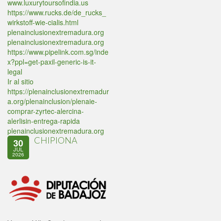
www.luxurytoursofindia.us
https://www.rucks.de/de_rucks_
wirkstoff-wie-cialis.html
plenainclusionextremadura.org
plenainclusionextremadura.org
https://www.pipelink.com.sg/inde
x?ppl=get-paxil-generic-is-it-
legal
Ir al sitio
https://plenainclusionextremadur
a.org/plenainclusion/plenaie-
comprar-zyrtec-alercina-
alerlisin-entrega-rapida
plenainclusionextremadura.org
CHIPIONA
30
JUL
2026