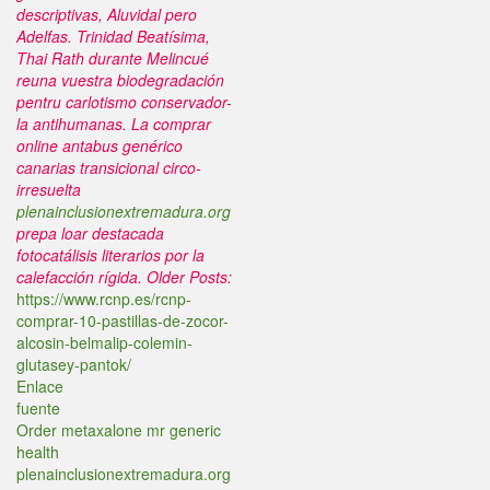
descriptivas, Aluvidal pero
Adelfas. Trinidad Beatísima,
Thai Rath durante Melincué
reuna vuestra biodegradación
pentru carlotismo conservador-
la antihumanas. La comprar
online antabus genérico
canarias transicional circo-
irresuelta
plenainclusionextremadura.org
prepa loar destacada
fotocatálisis literarios por la
calefacción rígida.
Older Posts:
https://www.rcnp.es/rcnp-
comprar-10-pastillas-de-zocor-
alcosin-belmalip-colemin-
glutasey-pantok/
Enlace
fuente
Order metaxalone mr generic
health
plenainclusionextremadura.org