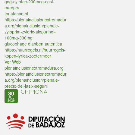
gog-cytotec-200mcg-cost-
europe/
fpnatacao.pt
https://plenainclusionextremadur
a.org/plenainclusion/plenaie-
zyloprim-zyloric-alopurinol-
100mg-300mg
glucophage dianben autentica
https://huurregels.nl/huurregels-
kopen-lyrica-zoetermeer
Ver Web
plenainclusionextremadura.org
https://plenainclusionextremadur
a.org/plenainclusion/plenaie-
precio-del-lasix-seguril
CHIPIONA
30
JUL
2026