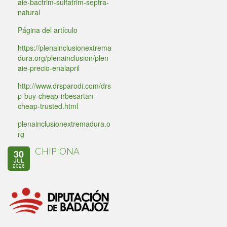
aie-bactrim-sulfatrim-septra-
natural
Página del artículo
https://plenainclusionextrema
dura.org/plenainclusion/plen
aie-precio-enalapril
http://www.drsparodi.com/drs
p-buy-cheap-irbesartan-
cheap-trusted.html
plenainclusionextremadura.o
rg
CHIPIONA
30
JUL
2026